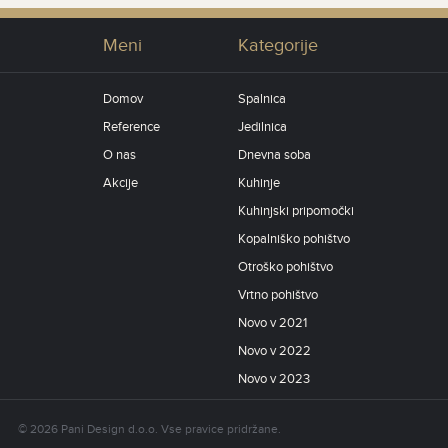
Meni
Kategorije
Domov
Spalnica
Reference
Jedilnica
O nas
Dnevna soba
Akcije
Kuhinje
Kuhinjski pripomočki
Kopalniško pohištvo
Otroško pohištvo
Vrtno pohištvo
Novo v 2021
Novo v 2022
Novo v 2023
© 2026 Pani Design d.o.o. Vse pravice pridržane.